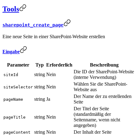
Tools
sharepoint_create_page
Eine neue Seite in einer SharePoint-Website erstellen
Eingabe
Parameter
Typ
Erforderlich
Beschreibung
Die ID der SharePoint-Website
string
Nein
siteId
(interne Verwendung)
Wählen Sie die SharePoint-
string
Nein
siteSelector
Website aus
Der Name der zu erstellenden
string
Ja
pageName
Seite
Der Titel der Seite
(standardmäßig der
string
Nein
pageTitle
Seitenname, wenn nicht
angegeben)
string
Nein
Der Inhalt der Seite
pageContent