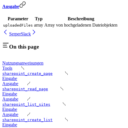
Ausgabe
Parameter
Typ
Beschreibung
array
Array von hochgeladenen Dateiobjekten
uploadedFiles
Serper
Slack
On this page
Nutzungsanweisungen
Tools
sharepoint_create_page
Eingabe
Ausgabe
sharepoint_read_page
Eingabe
Ausgabe
sharepoint_list_sites
Eingabe
Ausgabe
sharepoint_create_list
Eingabe