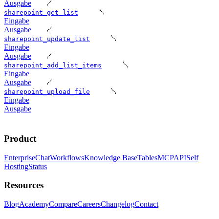
Ausgabe
sharepoint_get_list
Eingabe
Ausgabe
sharepoint_update_list
Eingabe
Ausgabe
sharepoint_add_list_items
Eingabe
Ausgabe
sharepoint_upload_file
Eingabe
Ausgabe
Product
Enterprise
Chat
Workflows
Knowledge Base
Tables
MCP
API
Self
Hosting
Status
Resources
Blog
Academy
Compare
Careers
Changelog
Contact