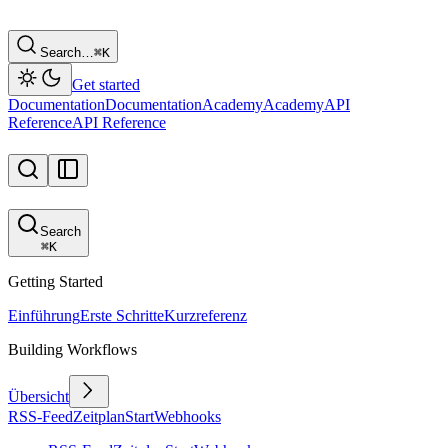
Search…
⌘
K
Get started
Documentation
Documentation
Academy
Academy
API
Reference
API Reference
Search
⌘
K
Getting Started
Einführung
Erste Schritte
Kurzreferenz
Building Workflows
Übersicht
RSS-Feed
Zeitplan
Start
Webhooks