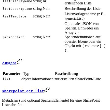
string
Ja
listDisplayName
erstellenden Liste
string
Nein
Beschreibung der Liste
listDescription
Listenvorlagenname (z.B.
string
Nein
listTemplate
'genericList')
Optionales JSON von
Spalten. Entweder ein
Array von
string
Nein
Spaltendefinitionen auf
pageContent
oberster Ebene oder ein
Objekt mit { columns: [...]
}.
Ausgabe
Parameter
Typ
Beschreibung
object
Informationen zur erstellten SharePoint-Liste
list
sharepoint_get_list
Metadaten (und optional Spalten/Elemente) für eine SharePoint-
Liste abrufen