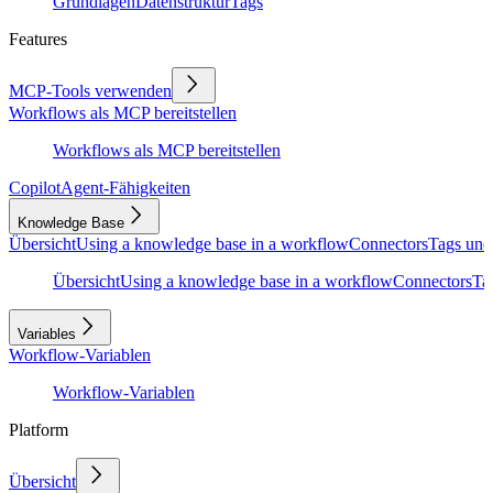
Grundlagen
Datenstruktur
Tags
Features
MCP-Tools verwenden
Workflows als MCP bereitstellen
Workflows als MCP bereitstellen
Copilot
Agent-Fähigkeiten
Knowledge Base
Übersicht
Using a knowledge base in a workflow
Connectors
Tags und
Übersicht
Using a knowledge base in a workflow
Connectors
Ta
Variables
Workflow-Variablen
Workflow-Variablen
Platform
Übersicht