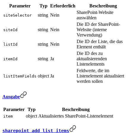
Parameter
Typ
Erforderlich
Beschreibung
SharePoint-Website
string
Nein
siteSelector
auswählen
Die ID der SharePoint-
string
Nein
Website (interne
siteId
Verwendung)
Die ID der Liste, die das
string
Nein
listId
Element enthält
Die ID des zu
string
Ja
aktualisierenden
itemId
Listenelements
Feldwerte, die im
object
Ja
Listenelement aktualisiert
listItemFields
werden sollen
Ausgabe
Parameter
Typ
Beschreibung
object
Aktualisiertes SharePoint-Listenelement
item
sharepoint_add_list_items