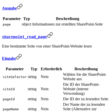
Ausgabe
Parameter
Typ
Beschreibung
object
Informationen zur erstellten SharePoint-Seite
page
sharepoint_read_page
Eine bestimmte Seite von einer SharePoint-Website lesen
Eingabe
Parameter
Typ
Erforderlich
Beschreibung
Wählen Sie die SharePoint-
string
Nein
siteSelector
Website aus
Die ID der SharePoint-
string
Nein
Website (interne
siteId
Verwendung)
string
Nein
Die ID der zu lesenden Seite
pageId
Der Name der zu lesenden
string
Nein
Seite (Alternative zur
pageName