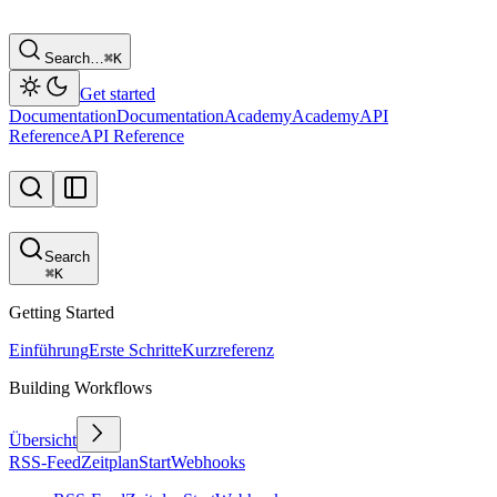
Search…
⌘
K
Get started
Documentation
Documentation
Academy
Academy
API
Reference
API Reference
Search
⌘
K
Getting Started
Einführung
Erste Schritte
Kurzreferenz
Building Workflows
Übersicht
RSS-Feed
Zeitplan
Start
Webhooks