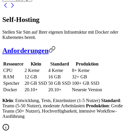
Self-Hosting
Stellen Sie Sim auf Ihrer eigenen Infrastruktur mit Docker oder
Kubernetes bereit.
Anforderungen
Ressource
Klein
Standard
Produktion
CPU
2 Kerne
4 Kerne
8+ Kerne
RAM
12 GB
16 GB
32+ GB
Speicher
20 GB SSD
50 GB SSD
100+ GB SSD
Docker
20.10+
20.10+
Neueste Version
Klein
: Entwicklung, Tests, Einzelnutzer (1-5 Nutzer)
Standard
:
Teams (5-50 Nutzer), moderate Arbeitslasten
Produktion
: Große
Teams (50+ Nutzer), Hochverfügbarkeit, intensive Workflow-
Ausführung