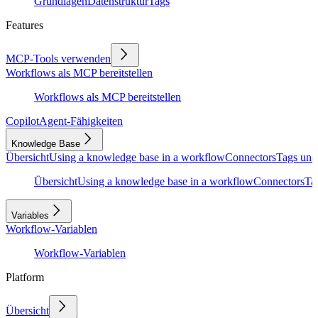
Grundlagen
Datenstruktur
Tags
Features
MCP-Tools verwenden
Workflows als MCP bereitstellen
Workflows als MCP bereitstellen
Copilot
Agent-Fähigkeiten
Knowledge Base
Übersicht
Using a knowledge base in a workflow
Connectors
Tags und
Übersicht
Using a knowledge base in a workflow
Connectors
Ta
Variables
Workflow-Variablen
Workflow-Variablen
Platform
Übersicht