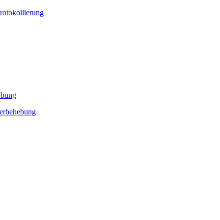
rotokollierung
ebung
lerbehebung