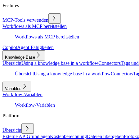
Features
MCP-Tools verwenden
Workflows als MCP bereitstellen
Workflows als MCP bereitstellen
Copilot
Agent-Fähigkeiten
Knowledge Base
Übersicht
Using a knowledge base in a workflow
Connectors
Tags und
Übersicht
Using a knowledge base in a workflow
Connectors
Ta
Variables
Workflow-Variablen
Workflow-Variablen
Platform
Übersicht
Externe API
Grundlagen
Kostenberechnung
Dateien übergeben
Protoko