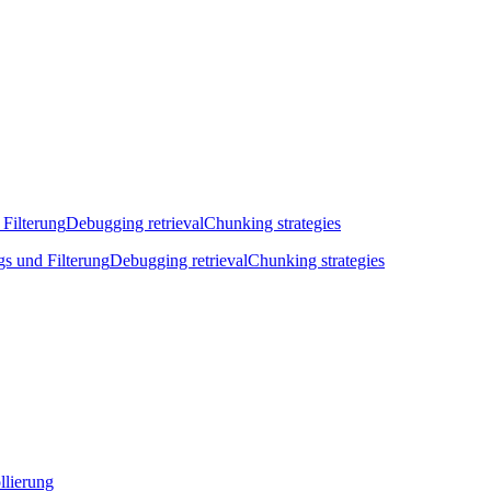
 Filterung
Debugging retrieval
Chunking strategies
gs und Filterung
Debugging retrieval
Chunking strategies
llierung