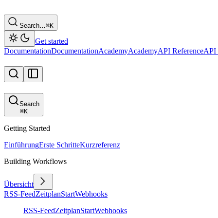
Search…
⌘
K
Get started
Documentation
Documentation
Academy
Academy
API Reference
API 
Search
⌘
K
Getting Started
Einführung
Erste Schritte
Kurzreferenz
Building Workflows
Übersicht
RSS-Feed
Zeitplan
Start
Webhooks
RSS-Feed
Zeitplan
Start
Webhooks