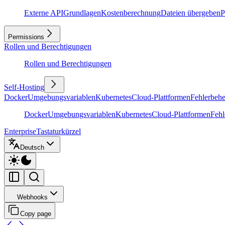
Externe API
Grundlagen
Kostenberechnung
Dateien übergeben
P
Permissions
Rollen und Berechtigungen
Rollen und Berechtigungen
Self-Hosting
Docker
Umgebungsvariablen
Kubernetes
Cloud-Plattformen
Fehlerbeh
Docker
Umgebungsvariablen
Kubernetes
Cloud-Plattformen
Feh
Enterprise
Tastaturkürzel
Deutsch
Webhooks
Copy page