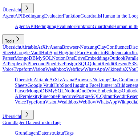
Übersicht
Agent
API
Bedingung
Evaluator
Funktion
Guardrails
Human in the Loo
Agent
API
Bedingung
Evaluator
Funktion
Guardrails
Human in th
Tools
Übersicht
Airtable
ArXiv
Asana
Browser-Nutzung
Clay
Confluence
Disc
Sheets
Google Vault
HubSpot
Hugging Face
Hunter io
Bildgenerator
Jin
Parser
MongoDB
MySQL
Notion
OneDrive
Embeddings
Outlook
Parall
AI
Perplexity
Pinecone
Pipedrive
PostgreSQL
Qdrant
Reddit
Resend
S3
Sa
Voice
Typeform
Vision
Wealthbox
Webflow
WhatsApp
Wikipedia
X
You
Übersicht
Airtable
ArXiv
Asana
Browser-Nutzung
Clay
Confluen
Sheets
Google Vault
HubSpot
Hugging Face
Hunter io
Bildgenera
Parser
MongoDB
MySQL
Notion
OneDrive
Embeddings
Outlook
AI
Perplexity
Pinecone
Pipedrive
PostgreSQL
Qdrant
Reddit
Rese
Voice
Typeform
Vision
Wealthbox
Webflow
WhatsApp
Wikipedia
Übersicht
Grundlagen
Datenstruktur
Tags
Grundlagen
Datenstruktur
Tags