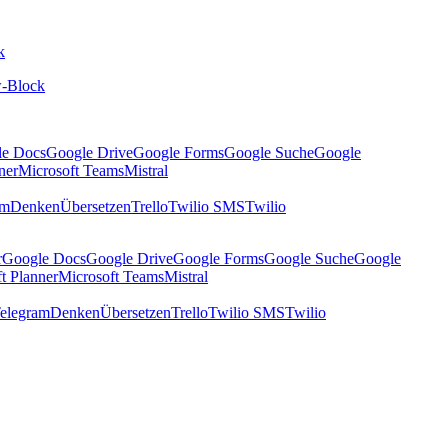
k
-Block
le Docs
Google Drive
Google Forms
Google Suche
Google
ner
Microsoft Teams
Mistral
am
Denken
Übersetzen
Trello
Twilio SMS
Twilio
r
Google Docs
Google Drive
Google Forms
Google Suche
Google
t Planner
Microsoft Teams
Mistral
elegram
Denken
Übersetzen
Trello
Twilio SMS
Twilio