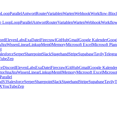
p
Loop
Parallel
Antwort
Router
Variablen
Warten
Webhook
Workflow-Bloc
e Loop
Loop
Parallel
Antwort
Router
Variablen
Warten
Webhook
Workflow
ord
ElevenLabs
Exa
Datei
Firecrawl
GitHub
Gmail
Google Kalender
Goog
a
Jira
Wissen
Linear
Linkup
Mem0
Memory
Microsoft Excel
Microsoft Plan
el
lesforce
Serper
Sharepoint
Slack
Stagehand
Stripe
Supabase
Tavily
Telegr
Tube
Zep
ce
Discord
ElevenLabs
Exa
Datei
Firecrawl
GitHub
Gmail
Google Kalende
tor
Jina
Jira
Wissen
Linear
Linkup
Mem0
Memory
Microsoft Excel
Microsof
Parallel
nd
S3
Salesforce
Serper
Sharepoint
Slack
Stagehand
Stripe
Supabase
Tavily
T
X
YouTube
Zep