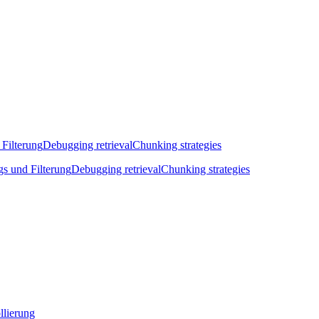
 Filterung
Debugging retrieval
Chunking strategies
gs und Filterung
Debugging retrieval
Chunking strategies
llierung