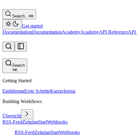
Search…
⌘
K
Get started
Documentation
Documentation
Academy
Academy
API Reference
API 
Search
⌘
K
Getting Started
Einführung
Erste Schritte
Kurzreferenz
Building Workflows
Übersicht
RSS-Feed
Zeitplan
Start
Webhooks
RSS-Feed
Zeitplan
Start
Webhooks