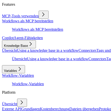
Features
MCP-Tools verwenden
Workflows als MCP bereitstellen
Workflows als MCP bereitstellen
Copilot
Agent-Fähigkeiten
Knowledge Base
Übersicht
Using a knowledge base in a workflow
Connectors
Tags und
Übersicht
Using a knowledge base in a workflow
Connectors
Ta
Variables
Workflow-Variablen
Workflow-Variablen
Platform
Übersicht
Externe API
Grundlagen
Kostenberechnung
Dateien übergeben
Protoko