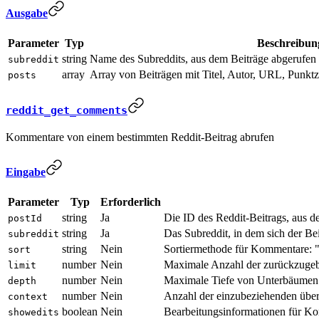
Ausgabe
Parameter
Typ
Beschreibun
string
Name des Subreddits, aus dem Beiträge abgerufe
subreddit
array
Array von Beiträgen mit Titel, Autor, URL, Punk
posts
reddit_get_comments
Kommentare von einem bestimmten Reddit-Beitrag abrufen
Eingabe
Parameter
Typ
Erforderlich
string
Ja
Die ID des Reddit-Beitrags, aus
postId
string
Ja
Das Subreddit, in dem sich der Bei
subreddit
string
Nein
Sortiermethode für Kommentare: "c
sort
number
Nein
Maximale Anzahl der zurückzugeb
limit
number
Nein
Maximale Tiefe von Unterbäumen 
depth
number
Nein
Anzahl der einzubeziehenden üb
context
boolean
Nein
Bearbeitungsinformationen für K
showedits