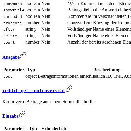
boolean
Nein
"Mehr Kommentare laden"-Element
showmore
boolean
Nein
Beitragstitel in die Antwort einbez
showtitle
boolean
Nein
Kommentare im verschachtelten F
threaded
number
Nein
Ganzzahl zur Kürzung der Kommen
truncate
string
Nein
Vollständiger Name eines Element
after
string
Nein
Vollständiger Name eines Element
before
number
Nein
Anzahl der bereits gesehenen Ele
count
Ausgabe
Parameter
Typ
Beschreibung
object
Beitragsinformationen einschließlich ID, Titel, Au
post
reddit_get_controversial
Kontroverse Beiträge aus einem Subreddit abrufen
Eingabe
Parameter
Typ
Erforderlich