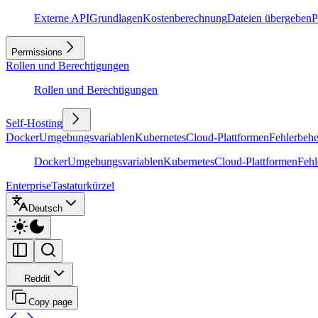
Externe API
Grundlagen
Kostenberechnung
Dateien übergeben
P
Permissions
Rollen und Berechtigungen
Rollen und Berechtigungen
Self-Hosting
Docker
Umgebungsvariablen
Kubernetes
Cloud-Plattformen
Fehlerbeh
Docker
Umgebungsvariablen
Kubernetes
Cloud-Plattformen
Feh
Enterprise
Tastaturkürzel
Deutsch
Reddit
Copy page