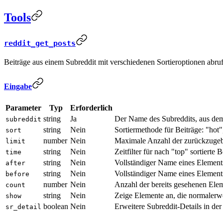
Tools
reddit_get_posts
Beiträge aus einem Subreddit mit verschiedenen Sortieroptionen abru
Eingabe
Parameter
Typ
Erforderlich
string
Ja
Der Name des Subreddits, aus dem 
subreddit
string
Nein
Sortiermethode für Beiträge: "hot"
sort
number
Nein
Maximale Anzahl der zurückzugeb
limit
string
Nein
Zeitfilter für nach "top" sortierte
time
string
Nein
Vollständiger Name eines Element
after
string
Nein
Vollständiger Name eines Element
before
number
Nein
Anzahl der bereits gesehenen Ele
count
string
Nein
Zeige Elemente an, die normalerwei
show
boolean
Nein
Erweitere Subreddit-Details in de
sr_detail