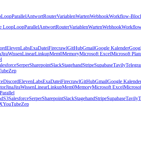
p
Loop
Parallel
Antwort
Router
Variablen
Warten
Webhook
Workflow-Bloc
e Loop
Loop
Parallel
Antwort
Router
Variablen
Warten
Webhook
Workflow
ord
ElevenLabs
Exa
Datei
Firecrawl
GitHub
Gmail
Google Kalender
Goog
a
Jira
Wissen
Linear
Linkup
Mem0
Memory
Microsoft Excel
Microsoft Plan
el
lesforce
Serper
Sharepoint
Slack
Stagehand
Stripe
Supabase
Tavily
Telegr
Tube
Zep
ce
Discord
ElevenLabs
Exa
Datei
Firecrawl
GitHub
Gmail
Google Kalende
tor
Jina
Jira
Wissen
Linear
Linkup
Mem0
Memory
Microsoft Excel
Microsof
Parallel
nd
S3
Salesforce
Serper
Sharepoint
Slack
Stagehand
Stripe
Supabase
Tavily
T
X
YouTube
Zep