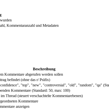
g
n wurden
tzahl, Kommentaranzahl und Metadaten
Beschreibung
 dem Kommentare abgerufen werden sollen
trag befindet (ohne das r/ Präfix)
onfidence", "top", "new", "controversial", "old", "random", "qa" (St
enden Kommentare (Standard: 50, max: 100)
im Thread (steuert verschachtelte Kommentarebenen)
ergeordneten Kommentare
ommentare anzeigen