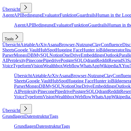
Übersicht
Agent
API
Bedingung
Evaluator
Funktion
Guardrails
Human in the Loo
Agent
API
Bedingung
Evaluator
Funktion
Guardrails
Human in th
Tools
Übersicht
Airtable
ArXiv
Asana
Browser-Nutzung
Clay
Confluence
Disc
Sheets
Google Vault
HubSpot
Hugging Face
Hunter io
Bildgenerator
Jin
Parser
MongoDB
MySQL
Notion
OneDrive
Embeddings
Outlook
Parall
AI
Perplexity
Pinecone
Pipedrive
PostgreSQL
Qdrant
Reddit
Resend
S3
Sa
Voice
Typeform
Vision
Wealthbox
Webflow
WhatsApp
Wikipedia
X
You
Übersicht
Airtable
ArXiv
Asana
Browser-Nutzung
Clay
Confluen
Sheets
Google Vault
HubSpot
Hugging Face
Hunter io
Bildgenera
Parser
MongoDB
MySQL
Notion
OneDrive
Embeddings
Outlook
AI
Perplexity
Pinecone
Pipedrive
PostgreSQL
Qdrant
Reddit
Rese
Voice
Typeform
Vision
Wealthbox
Webflow
WhatsApp
Wikipedia
Übersicht
Grundlagen
Datenstruktur
Tags
Grundlagen
Datenstruktur
Tags