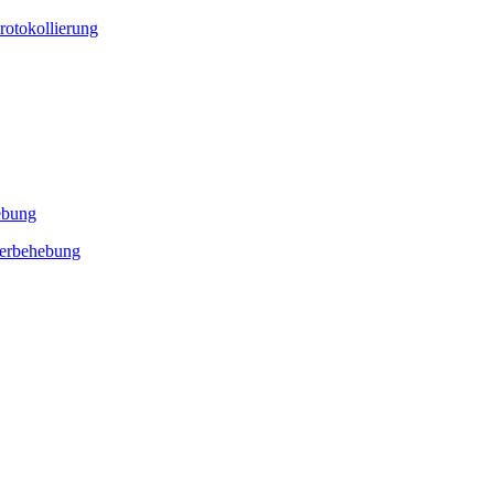
rotokollierung
ebung
lerbehebung