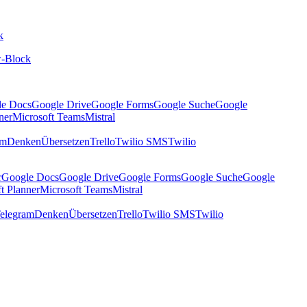
k
-Block
le Docs
Google Drive
Google Forms
Google Suche
Google
ner
Microsoft Teams
Mistral
am
Denken
Übersetzen
Trello
Twilio SMS
Twilio
r
Google Docs
Google Drive
Google Forms
Google Suche
Google
t Planner
Microsoft Teams
Mistral
elegram
Denken
Übersetzen
Trello
Twilio SMS
Twilio