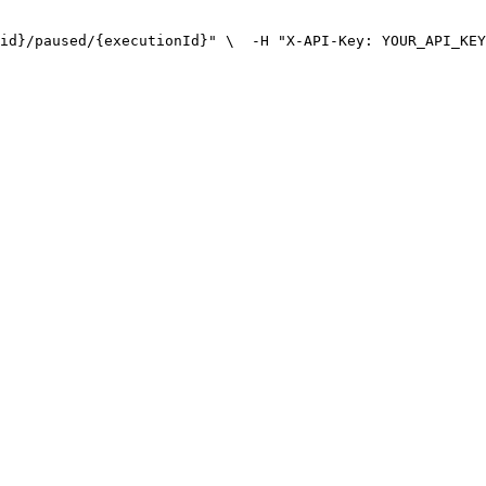
id}/paused/{executionId}" \
  -H "X-API-Key: YOUR_API_KEY