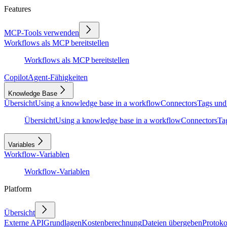
Features
MCP-Tools verwenden
Workflows als MCP bereitstellen
Workflows als MCP bereitstellen
Copilot
Agent-Fähigkeiten
Knowledge Base
Übersicht
Using a knowledge base in a workflow
Connectors
Tags und
Übersicht
Using a knowledge base in a workflow
Connectors
Ta
Variables
Workflow-Variablen
Workflow-Variablen
Platform
Übersicht
Externe API
Grundlagen
Kostenberechnung
Dateien übergeben
Protoko