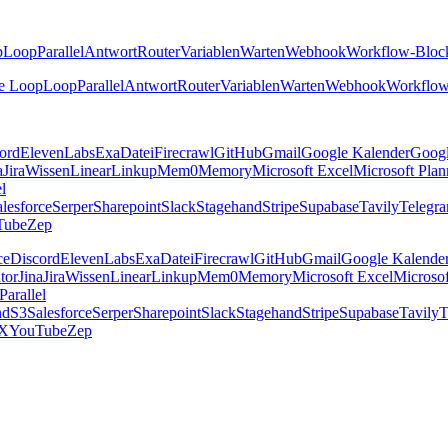
p
Loop
Parallel
Antwort
Router
Variablen
Warten
Webhook
Workflow-Bloc
e Loop
Loop
Parallel
Antwort
Router
Variablen
Warten
Webhook
Workflow
ord
ElevenLabs
Exa
Datei
Firecrawl
GitHub
Gmail
Google Kalender
Goog
a
Jira
Wissen
Linear
Linkup
Mem0
Memory
Microsoft Excel
Microsoft Plan
el
lesforce
Serper
Sharepoint
Slack
Stagehand
Stripe
Supabase
Tavily
Telegr
Tube
Zep
ce
Discord
ElevenLabs
Exa
Datei
Firecrawl
GitHub
Gmail
Google Kalende
tor
Jina
Jira
Wissen
Linear
Linkup
Mem0
Memory
Microsoft Excel
Microsof
Parallel
nd
S3
Salesforce
Serper
Sharepoint
Slack
Stagehand
Stripe
Supabase
Tavily
T
X
YouTube
Zep