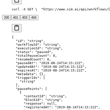
curl -X GET \
  "https://www.sim.ai/api/workflows/{
200
401
403
404
{
  "id"
: 
"string"
,
  "workflowId"
: 
"string"
,
  "executionId"
: 
"string"
,
  "status"
: 
"paused"
,
  "totalPauseCount"
: 
0
,
  "resumedCount"
: 
0
,
  "pausedAt"
: 
"2019-08-24T14:15:22Z"
,
  "updatedAt"
: 
"2019-08-24T14:15:22Z"
,
  "expiresAt"
: 
"2019-08-24T14:15:22Z"
,
  "metadata"
: {},
  "triggerIds"
: [
    "string"
  ],
  "pausePoints"
: [
    {
      "contextId"
: 
"string"
,
      "blockId"
: 
"string"
,
      "response"
: 
null
,
      "registeredAt"
: 
"2019-08-24T14:15:22Z"
,