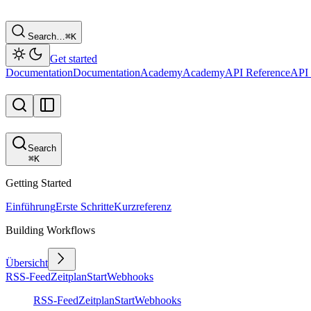
Search…
⌘
K
Get started
Documentation
Documentation
Academy
Academy
API Reference
API 
Search
⌘
K
Getting Started
Einführung
Erste Schritte
Kurzreferenz
Building Workflows
Übersicht
RSS-Feed
Zeitplan
Start
Webhooks
RSS-Feed
Zeitplan
Start
Webhooks