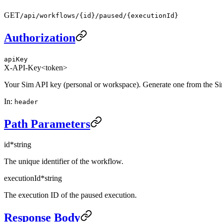
GET
/api/workflows/{id}/paused/{executionId}
Authorization
apiKey
X-API-Key
<token>
Your Sim API key (personal or workspace). Generate one from the S
In
:
header
Path Parameters
id
*
string
The unique identifier of the workflow.
executionId
*
string
The execution ID of the paused execution.
Response Body