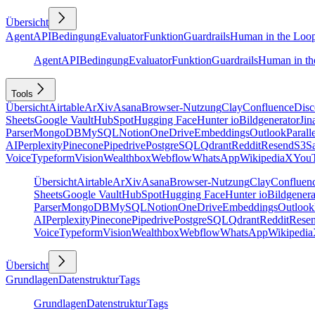
Übersicht
Agent
API
Bedingung
Evaluator
Funktion
Guardrails
Human in the Loo
Agent
API
Bedingung
Evaluator
Funktion
Guardrails
Human in th
Tools
Übersicht
Airtable
ArXiv
Asana
Browser-Nutzung
Clay
Confluence
Disc
Sheets
Google Vault
HubSpot
Hugging Face
Hunter io
Bildgenerator
Jin
Parser
MongoDB
MySQL
Notion
OneDrive
Embeddings
Outlook
Parall
AI
Perplexity
Pinecone
Pipedrive
PostgreSQL
Qdrant
Reddit
Resend
S3
Sa
Voice
Typeform
Vision
Wealthbox
Webflow
WhatsApp
Wikipedia
X
You
Übersicht
Airtable
ArXiv
Asana
Browser-Nutzung
Clay
Confluen
Sheets
Google Vault
HubSpot
Hugging Face
Hunter io
Bildgenera
Parser
MongoDB
MySQL
Notion
OneDrive
Embeddings
Outlook
AI
Perplexity
Pinecone
Pipedrive
PostgreSQL
Qdrant
Reddit
Rese
Voice
Typeform
Vision
Wealthbox
Webflow
WhatsApp
Wikipedia
Übersicht
Grundlagen
Datenstruktur
Tags
Grundlagen
Datenstruktur
Tags