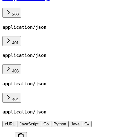
200
application/json
401
application/json
403
application/json
404
application/json
cURL
JavaScript
Go
Python
Java
C#