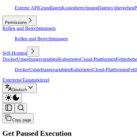
Externe API
Grundlagen
Kostenberechnung
Dateien übergeben
P
Permissions
Rollen und Berechtigungen
Rollen und Berechtigungen
Self-Hosting
Docker
Umgebungsvariablen
Kubernetes
Cloud-Plattformen
Fehlerbeh
Docker
Umgebungsvariablen
Kubernetes
Cloud-Plattformen
Feh
Enterprise
Tastaturkürzel
Deutsch
Copy page
Get Paused Execution