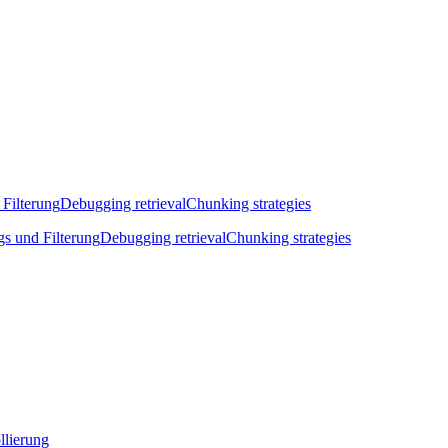
 Filterung
Debugging retrieval
Chunking strategies
gs und Filterung
Debugging retrieval
Chunking strategies
llierung