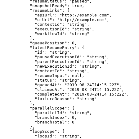
      "resumeStatus"
: 
"paused"
,
      "snapshotReady"
: 
true
,
      "resumeLinks"
: {
        "apiUrl"
: 
"http://example.com"
,
        "uiUrl"
: 
"http://example.com"
,
        "contextId"
: 
"string"
,
        "executionId"
: 
"string"
,
        "workflowId"
: 
"string"
      },
      "queuePosition"
: 
0
,
      "latestResumeEntry"
: {
        "id"
: 
"string"
,
        "pausedExecutionId"
: 
"string"
,
        "parentExecutionId"
: 
"string"
,
        "newExecutionId"
: 
"string"
,
        "contextId"
: 
"string"
,
        "resumeInput"
: 
null
,
        "status"
: 
"string"
,
        "queuedAt"
: 
"2019-08-24T14:15:22Z"
,
        "claimedAt"
: 
"2019-08-24T14:15:22Z"
,
        "completedAt"
: 
"2019-08-24T14:15:22Z"
,
        "failureReason"
: 
"string"
      },
      "parallelScope"
: {
        "parallelId"
: 
"string"
,
        "branchIndex"
: 
0
,
        "branchTotal"
: 
0
      },
      "loopScope"
: {
        "loopId"
: 
"string"
,