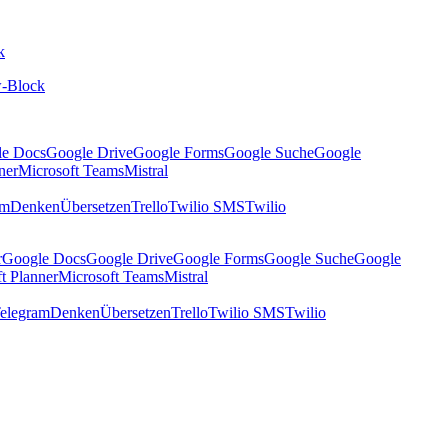
k
-Block
le Docs
Google Drive
Google Forms
Google Suche
Google
ner
Microsoft Teams
Mistral
am
Denken
Übersetzen
Trello
Twilio SMS
Twilio
r
Google Docs
Google Drive
Google Forms
Google Suche
Google
t Planner
Microsoft Teams
Mistral
elegram
Denken
Übersetzen
Trello
Twilio SMS
Twilio