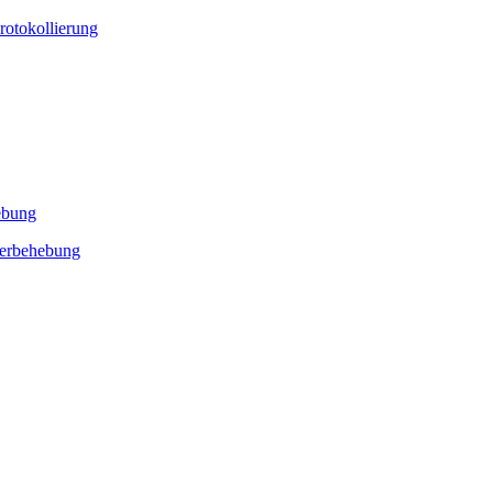
rotokollierung
ebung
lerbehebung