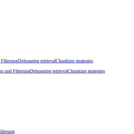
 Filterung
Debugging retrieval
Chunking strategies
gs und Filterung
Debugging retrieval
Chunking strategies
llierung