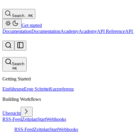
Search…
⌘
K
Get started
Documentation
Documentation
Academy
Academy
API Reference
API 
Search
⌘
K
Getting Started
Einführung
Erste Schritte
Kurzreferenz
Building Workflows
Übersicht
RSS-Feed
Zeitplan
Start
Webhooks
RSS-Feed
Zeitplan
Start
Webhooks