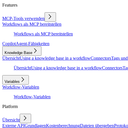
Features
MCP-Tools verwenden
Workflows als MCP bereitstellen
Workflows als MCP bereitstellen
Copilot
Agent-Fähigkeiten
Knowledge Base
Übersicht
Using a knowledge base in a workflow
Connectors
Tags und
Übersicht
Using a knowledge base in a workflow
Connectors
Ta
Variables
Workflow-Variablen
Workflow-Variablen
Platform
Übersicht
Externe API
Grundlagen
Kostenberechnung
Dateien übergeben
Protoko