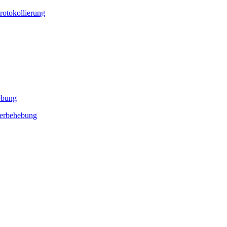
rotokollierung
ebung
lerbehebung