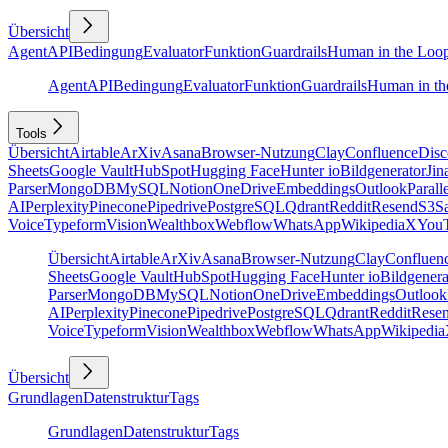
Übersicht
Agent
API
Bedingung
Evaluator
Funktion
Guardrails
Human in the Loo
Agent
API
Bedingung
Evaluator
Funktion
Guardrails
Human in th
Tools
Übersicht
Airtable
ArXiv
Asana
Browser-Nutzung
Clay
Confluence
Disc
Sheets
Google Vault
HubSpot
Hugging Face
Hunter io
Bildgenerator
Jin
Parser
MongoDB
MySQL
Notion
OneDrive
Embeddings
Outlook
Parall
AI
Perplexity
Pinecone
Pipedrive
PostgreSQL
Qdrant
Reddit
Resend
S3
Sa
Voice
Typeform
Vision
Wealthbox
Webflow
WhatsApp
Wikipedia
X
You
Übersicht
Airtable
ArXiv
Asana
Browser-Nutzung
Clay
Confluen
Sheets
Google Vault
HubSpot
Hugging Face
Hunter io
Bildgenera
Parser
MongoDB
MySQL
Notion
OneDrive
Embeddings
Outlook
AI
Perplexity
Pinecone
Pipedrive
PostgreSQL
Qdrant
Reddit
Rese
Voice
Typeform
Vision
Wealthbox
Webflow
WhatsApp
Wikipedia
Übersicht
Grundlagen
Datenstruktur
Tags
Grundlagen
Datenstruktur
Tags