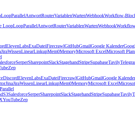
p
Loop
Parallel
Antwort
Router
Variablen
Warten
Webhook
Workflow-Bloc
e Loop
Loop
Parallel
Antwort
Router
Variablen
Warten
Webhook
Workflow
ord
ElevenLabs
Exa
Datei
Firecrawl
GitHub
Gmail
Google Kalender
Goog
a
Jira
Wissen
Linear
Linkup
Mem0
Memory
Microsoft Excel
Microsoft Plan
el
lesforce
Serper
Sharepoint
Slack
Stagehand
Stripe
Supabase
Tavily
Telegr
Tube
Zep
ce
Discord
ElevenLabs
Exa
Datei
Firecrawl
GitHub
Gmail
Google Kalende
tor
Jina
Jira
Wissen
Linear
Linkup
Mem0
Memory
Microsoft Excel
Microsof
Parallel
nd
S3
Salesforce
Serper
Sharepoint
Slack
Stagehand
Stripe
Supabase
Tavily
T
X
YouTube
Zep