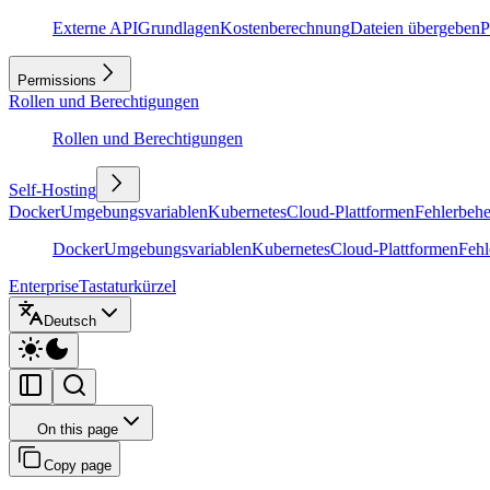
Externe API
Grundlagen
Kostenberechnung
Dateien übergeben
P
Permissions
Rollen und Berechtigungen
Rollen und Berechtigungen
Self-Hosting
Docker
Umgebungsvariablen
Kubernetes
Cloud-Plattformen
Fehlerbeh
Docker
Umgebungsvariablen
Kubernetes
Cloud-Plattformen
Feh
Enterprise
Tastaturkürzel
Deutsch
On this page
Copy page