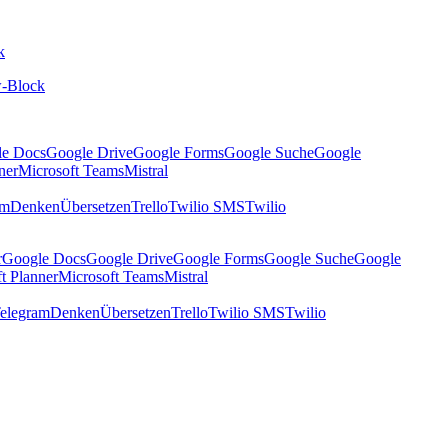
k
-Block
le Docs
Google Drive
Google Forms
Google Suche
Google
ner
Microsoft Teams
Mistral
am
Denken
Übersetzen
Trello
Twilio SMS
Twilio
r
Google Docs
Google Drive
Google Forms
Google Suche
Google
t Planner
Microsoft Teams
Mistral
elegram
Denken
Übersetzen
Trello
Twilio SMS
Twilio