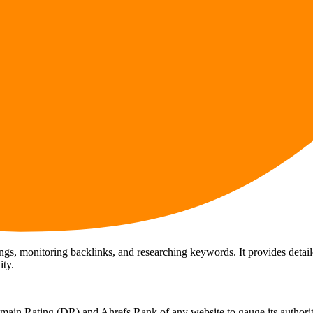
ngs, monitoring backlinks, and researching keywords. It provides detail
ity.
omain Rating (DR) and Ahrefs Rank of any website to gauge its authorit