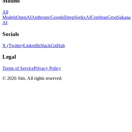
Models
All
Models
OpenAI
Anthropic
Google
DeepSeek
xAI
Cerebras
Groq
Sakana
AI
Socials
X (Twitter)
LinkedIn
Slack
GitHub
Legal
Terms of Service
Privacy Policy
© 2026 Sim. All rights reserved.