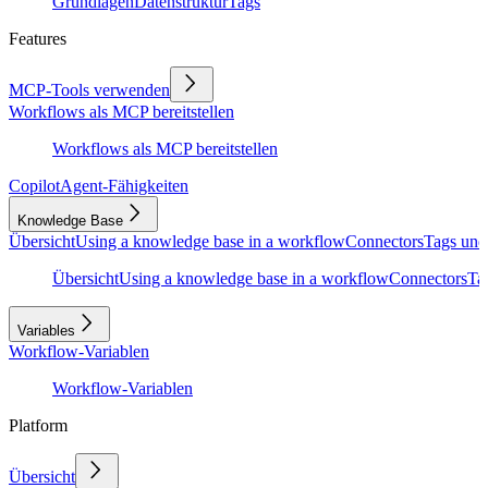
Grundlagen
Datenstruktur
Tags
Features
MCP-Tools verwenden
Workflows als MCP bereitstellen
Workflows als MCP bereitstellen
Copilot
Agent-Fähigkeiten
Knowledge Base
Übersicht
Using a knowledge base in a workflow
Connectors
Tags und
Übersicht
Using a knowledge base in a workflow
Connectors
Ta
Variables
Workflow-Variablen
Workflow-Variablen
Platform
Übersicht