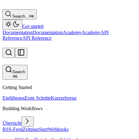
Search…
⌘
K
Get started
Documentation
Documentation
Academy
Academy
API
Reference
API Reference
Search
⌘
K
Getting Started
Einführung
Erste Schritte
Kurzreferenz
Building Workflows
Übersicht
RSS-Feed
Zeitplan
Start
Webhooks