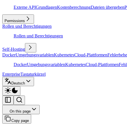
Externe API
Grundlagen
Kostenberechnung
Dateien übergeben
P
Permissions
Rollen und Berechtigungen
Rollen und Berechtigungen
Self-Hosting
Docker
Umgebungsvariablen
Kubernetes
Cloud-Plattformen
Fehlerbeh
Docker
Umgebungsvariablen
Kubernetes
Cloud-Plattformen
Feh
Enterprise
Tastaturkürzel
Deutsch
On this page
Copy page