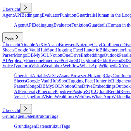
Übersicht
Agent
API
Bedingung
Evaluator
Funktion
Guardrails
Human in the Loo
Agent
API
Bedingung
Evaluator
Funktion
Guardrails
Human in th
Tools
Übersicht
Airtable
ArXiv
Asana
Browser-Nutzung
Clay
Confluence
Disc
Sheets
Google Vault
HubSpot
Hugging Face
Hunter io
Bildgenerator
Jin
Parser
MongoDB
MySQL
Notion
OneDrive
Embeddings
Outlook
Parall
AI
Perplexity
Pinecone
Pipedrive
PostgreSQL
Qdrant
Reddit
Resend
S3
Sa
Voice
Typeform
Vision
Wealthbox
Webflow
WhatsApp
Wikipedia
X
You
Übersicht
Airtable
ArXiv
Asana
Browser-Nutzung
Clay
Confluen
Sheets
Google Vault
HubSpot
Hugging Face
Hunter io
Bildgenera
Parser
MongoDB
MySQL
Notion
OneDrive
Embeddings
Outlook
AI
Perplexity
Pinecone
Pipedrive
PostgreSQL
Qdrant
Reddit
Rese
Voice
Typeform
Vision
Wealthbox
Webflow
WhatsApp
Wikipedia
Übersicht
Grundlagen
Datenstruktur
Tags
Grundlagen
Datenstruktur
Tags