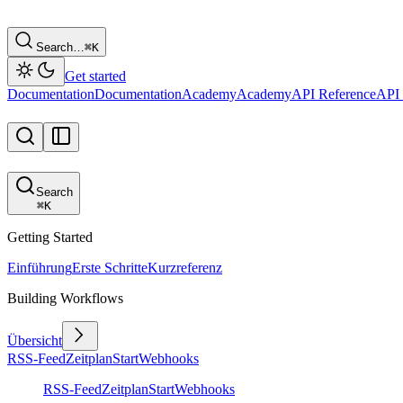
Search…
⌘
K
Get started
Documentation
Documentation
Academy
Academy
API Reference
API 
Search
⌘
K
Getting Started
Einführung
Erste Schritte
Kurzreferenz
Building Workflows
Übersicht
RSS-Feed
Zeitplan
Start
Webhooks
RSS-Feed
Zeitplan
Start
Webhooks