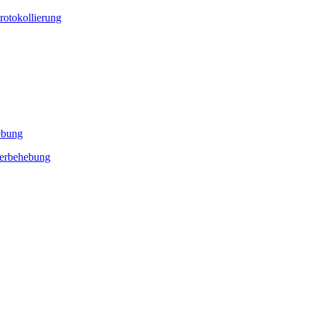
rotokollierung
ebung
lerbehebung