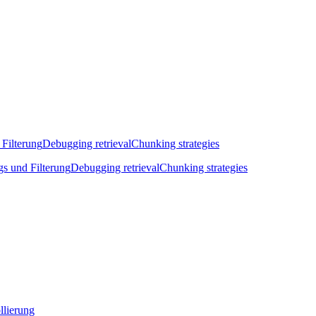
 Filterung
Debugging retrieval
Chunking strategies
gs und Filterung
Debugging retrieval
Chunking strategies
llierung