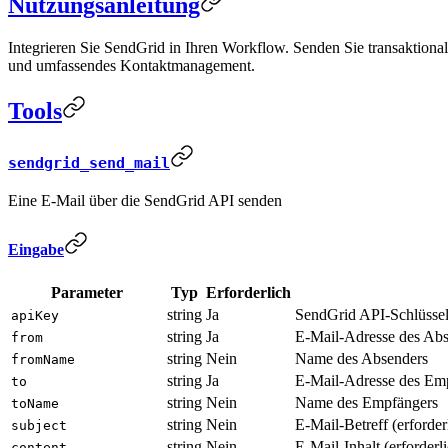
Nutzungsanleitung
Integrieren Sie SendGrid in Ihren Workflow. Senden Sie transaktiona
und umfassendes Kontaktmanagement.
Tools
sendgrid_send_mail
Eine E-Mail über die SendGrid API senden
Eingabe
Parameter
Typ
Erforderlich
string
Ja
SendGrid API-Schlüsse
apiKey
string
Ja
E-Mail-Adresse des Abse
from
string
Nein
Name des Absenders
fromName
string
Ja
E-Mail-Adresse des Em
to
string
Nein
Name des Empfängers
toName
string
Nein
E-Mail-Betreff (erforder
subject
string
Nein
E-Mail-Inhalt (erforderl
content