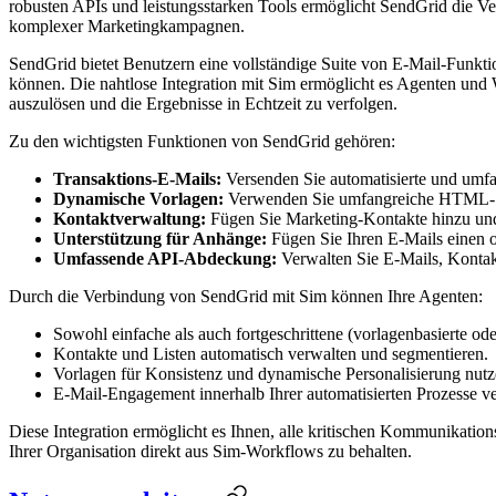
robusten APIs und leistungsstarken Tools ermöglicht SendGrid die 
komplexer Marketingkampagnen.
SendGrid bietet Benutzern eine vollständige Suite von E-Mail-Funkt
können. Die nahtlose Integration mit Sim ermöglicht es Agenten und 
auszulösen und die Ergebnisse in Echtzeit zu verfolgen.
Zu den wichtigsten Funktionen von SendGrid gehören:
Transaktions-E-Mails:
Versenden Sie automatisierte und umf
Dynamische Vorlagen:
Verwenden Sie umfangreiche HTML- od
Kontaktverwaltung:
Fügen Sie Marketing-Kontakte hinzu und 
Unterstützung für Anhänge:
Fügen Sie Ihren E-Mails einen 
Umfassende API-Abdeckung:
Verwalten Sie E-Mails, Kontak
Durch die Verbindung von SendGrid mit Sim können Ihre Agenten:
Sowohl einfache als auch fortgeschrittene (vorlagenbasierte od
Kontakte und Listen automatisch verwalten und segmentieren.
Vorlagen für Konsistenz und dynamische Personalisierung nutz
E-Mail-Engagement innerhalb Ihrer automatisierten Prozesse ve
Diese Integration ermöglicht es Ihnen, alle kritischen Kommunikations
Ihrer Organisation direkt aus Sim-Workflows zu behalten.