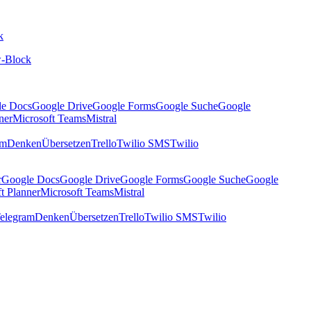
k
-Block
le Docs
Google Drive
Google Forms
Google Suche
Google
ner
Microsoft Teams
Mistral
am
Denken
Übersetzen
Trello
Twilio SMS
Twilio
r
Google Docs
Google Drive
Google Forms
Google Suche
Google
t Planner
Microsoft Teams
Mistral
elegram
Denken
Übersetzen
Trello
Twilio SMS
Twilio