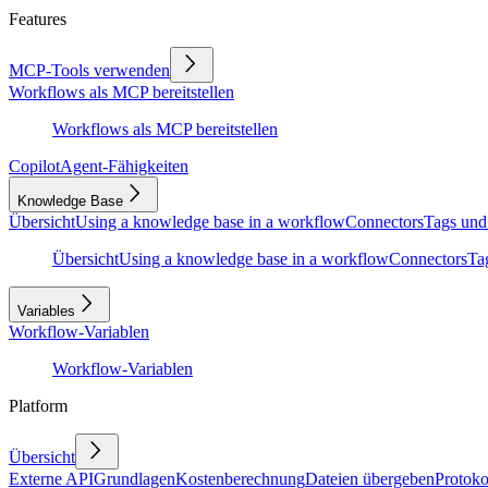
Features
MCP-Tools verwenden
Workflows als MCP bereitstellen
Workflows als MCP bereitstellen
Copilot
Agent-Fähigkeiten
Knowledge Base
Übersicht
Using a knowledge base in a workflow
Connectors
Tags und
Übersicht
Using a knowledge base in a workflow
Connectors
Ta
Variables
Workflow-Variablen
Workflow-Variablen
Platform
Übersicht
Externe API
Grundlagen
Kostenberechnung
Dateien übergeben
Protoko