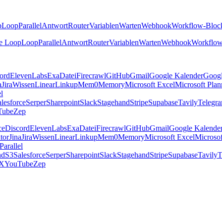
p
Loop
Parallel
Antwort
Router
Variablen
Warten
Webhook
Workflow-Bloc
e Loop
Loop
Parallel
Antwort
Router
Variablen
Warten
Webhook
Workflow
ord
ElevenLabs
Exa
Datei
Firecrawl
GitHub
Gmail
Google Kalender
Goog
a
Jira
Wissen
Linear
Linkup
Mem0
Memory
Microsoft Excel
Microsoft Plan
el
lesforce
Serper
Sharepoint
Slack
Stagehand
Stripe
Supabase
Tavily
Telegr
Tube
Zep
ce
Discord
ElevenLabs
Exa
Datei
Firecrawl
GitHub
Gmail
Google Kalende
tor
Jina
Jira
Wissen
Linear
Linkup
Mem0
Memory
Microsoft Excel
Microsof
Parallel
nd
S3
Salesforce
Serper
Sharepoint
Slack
Stagehand
Stripe
Supabase
Tavily
T
X
YouTube
Zep